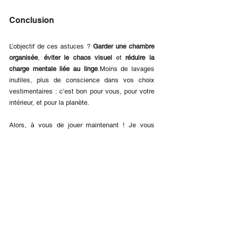
Conclusion
L’objectif de ces astuces ? 
Garder une chambre 
organisée
, 
éviter le chaos visuel
 et 
réduire la 
charge mentale liée au linge
.Moins de lavages 
inutiles, plus de conscience dans vos choix 
vestimentaires : c’est bon pour vous, pour votre 
intérieur, et pour la planète.
Alors, à vous de jouer maintenant ! Je vous 
mets au défi
 de mettre en pratique 
au moins une 
de ces astuces dès cette semaine
. Vous verrez : 
la différence est bluffante.
Et surtout, n'hésitez pas à 
partager vos 
expériences et vos victoires en commentaires
 : 
quel est le vêtement qui était sur votre chaise 
depuis des mois ? Quelle astuce a le mieux 
marché chez vous ? Dites-moi tout !