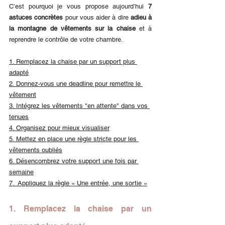
C’est pourquoi je vous propose aujourd’hui 
7 
astuces concrètes
 pour vous aider à dire 
adieu à 
la montagne de vêtements sur la chaise
 et à 
reprendre le contrôle de votre chambre.
1. Remplacez la chaise par un support plus 
adapté
2. Donnez-vous une deadline pour remettre le 
vêtement
3. Intégrez les vêtements "en attente" dans vos 
tenues
4. Organisez pour mieux visualiser
5. Mettez en place une règle stricte pour les 
vêtements oubliés
6. Désencombrez votre support une fois par 
semaine
7.  Appliquez la règle « Une entrée, une sortie »
1. Remplacez la chaise par un 