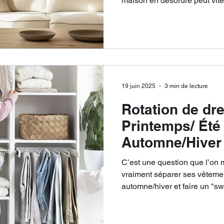
maison en désordre peut vite
niveau de relaxation à zéro.
gestes simples pour partir l’es
intérieur accueillant à votre r
19 juin 2025
3 min de lecture
Rotation de dr
Printemps/ Été 
Automne/Hiver 
raisons d’arrêt
C’est une question que l’on 
vraiment séparer ses vêtemen
automne/hiver et faire un "
de saison ? Ma réponse en tant que professionnelle de
l’organisation est simple : N
vraiment minuscule). Pourquoi ? car c'est un faux