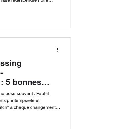
 faire redescendre notre
 Et si vous adoptiez quelques
prit tranquille et retrouver un
etour ?
essing
-
: 5 bonnes
er
me pose souvent : Faut-il
ts printemps/été et
switch" à chaque changement
on (…sauf si votre dressing est