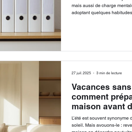
mais aussi de charge mentale qui exp
adoptant quelques habitudes 
retrouver sérénité et équilibre au 
conseils pratiques pour allég
rentrée plus sereinement.
27 juil. 2025
3 min de lecture
Vacances sans 
comment prépa
maison avant d
retour serein
L’été est souvent synonyme d
soleil. Mais avouons-le : re