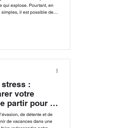
lose. Pourtant, en
simples, il est possible de
quotidien. Voici 5
er vos journées et aborder la
stress :
rer votre
e partir pour un
’évasion, de détente et de
venir de vacances dans une