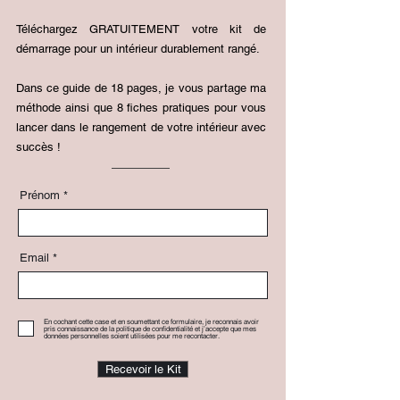
Téléchargez GRATUITEMENT votre kit de
démarrage pour un intérieur durablement rangé.
Dans ce guide de 18 pages, je vous partage ma
méthode ainsi que 8 fiches pratiques pour vous
lancer dans le rangement de votre intérieur avec
succès !
Prénom
Email
En cochant cette case et en soumettant ce formulaire, je reconnais avoir
pris connaissance de la politique de confidentialité et j’accepte que mes
données personnelles soient utilisées pour me recontacter.
Recevoir le Kit