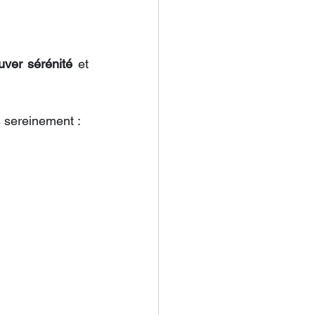
uver sérénité
 et 
s sereinement :