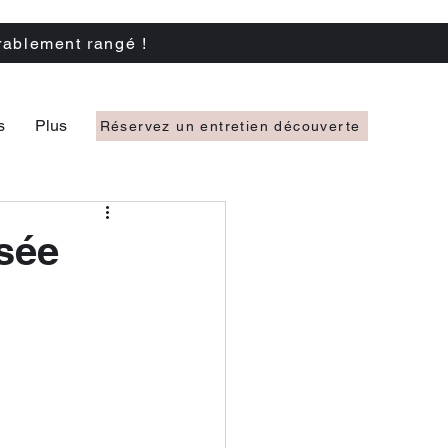
rablement rangé !
s
Plus
Réservez un entretien découverte
isée