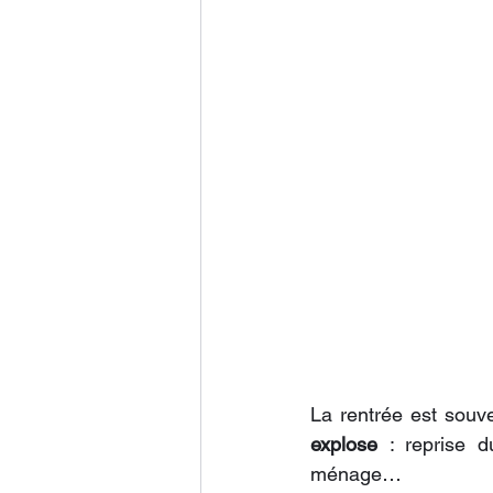
La rentrée est sou
explose
 : reprise d
ménage… 