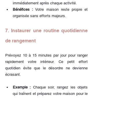
immédiatement après chaque activité.
Bénéfices :
 Votre maison reste propre et 
organisée sans efforts majeurs.
7. Instaurer une routine quotidienne 
de rangement
Prévoyez 10 à 15 minutes par jour pour ranger 
rapidement votre intérieur. Ce petit effort 
quotidien évite que le désordre ne devienne 
écrasant.
Exemple :
 Chaque soir, rangez les objets 
qui traînent et préparez votre maison pour le 
lendemain.
Astuce :
 Transformez cette routine en un 
moment agréable en mettant votre musique 
préférée ou un podcast inspirant.