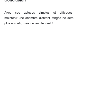
Conclusion
Avec ces astuces simples et efficaces, 
maintenir une chambre d'enfant rangée ne sera 
plus un défi, mais un jeu d'enfant ! 
En encourageant la participation de votre enfant 
et en rendant le rangement amusant, vous 
pouvez transformer cet espace en un sanctuaire 
de calme et de créativité.
Je vous dis à très vite pour un nouvel article sur 
l’organisation et le rangement.