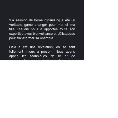
“
La session de home organizing a été un
véritable game changer pour moi et ma
fille. Claudia nous a apportée toute son
expertise avec bienveillance et délicatesse
pour transformer sa chambre.
Cela a été une révélation, on se sent
tellement mieux à présent. Nous avons
appris les techniques de tri et de
rangement, on ne pourrait plus s’en passer
à présent.
Comment ai-je pu attendre aussi
longtemps pour demander de l'aide!
”
Un conseil : foncez!
Valentine, Paris 18
Retour sur les autres projets