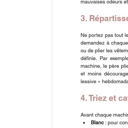
mauvaises odeurs et 
3. Répartiss
Ne portez pas tout l
demandez à chaque m
ou de plier les vête
définie. Par exemple
machine, le père plie
et moins décourage
lessive » hebdomadair
4. Triez et 
Avant chaque machine
Blanc
 : pour con