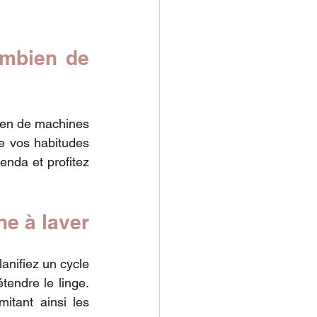
ombien de 
ien de machines 
e vos habitudes 
enda et profitez 
ne à laver
anifiez un cycle 
endre le linge. 
tant ainsi les 