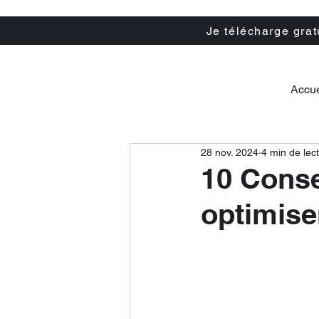
Je télécharge gra
Accue
28 nov. 2024
4 min de lec
10 Consei
optimise