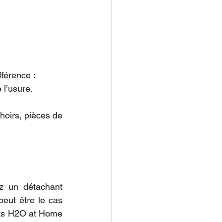
fférence :
 l’usure.
oirs, pièces de 
ez un détachant 
eut être le cas 
ts H2O at Home 